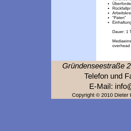
Überforde
Rückfallp
Arbeitskre
"Paten"
Einhaltun
Dauer: 1 
Mediaeinsa
overhead
Gründensee
straße
2
Telefon und F
E-Mail: inf
Copyright © 2010 Dieter 