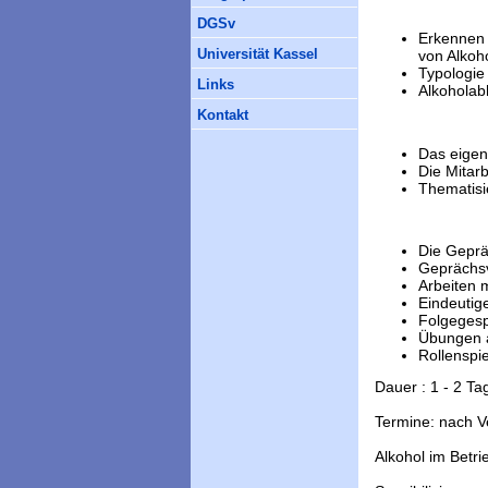
DGSv
Erkennen 
Universität Kassel
von Alkoh
Typologie
Links
Alkoholab
Kontakt
Das eigen
Die Mitar
Thematisi
Die Gepr
Geprächsv
Arbeiten 
Eindeutig
Folgeges
Übungen a
Rollenspi
Dauer : 1 - 2 Ta
Termine: nach V
Alkohol im Betri