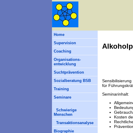
Home
Supervision
Alkoholp
Coaching
Organisations-
entwicklung
Suchtprävention
Sensibilisieru
Sozialberatung BSB
für Führungskrä
Training
Seminarinhalt:
Seminare
Allgemein
Bedeutung
Schwierige
Gebrauch
Menschen
Kosten de
Rechtlich
Transaktionsanalyse
Präventi
Biographie