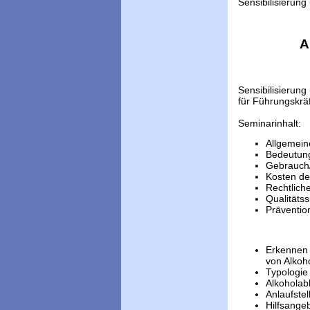
Sensibilisierun
A
Sensibilisieru
für Führungskrä
Seminarinhalt:
Allgemein
Bedeutung
Gebrauch
Kosten de
Rechtlich
Qualitäts
Präventi
Erkennen 
von Alkoh
Typologie
Alkoholab
Anlaufstel
Hilfsange