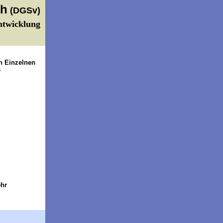
ch
(DGSv)
twicklung
on Einzelnen
e
ehr