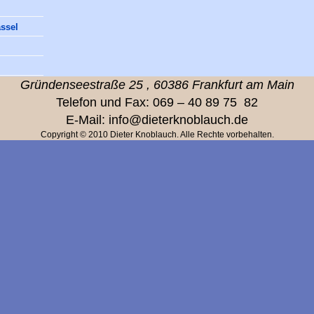
assel
Gründensee
straße
25
,
60386 Frankfurt am Main
Telefon und Fax: 069 – 40 89 75 82
E-Mail: info@dieterknoblauch.de
Copyright © 2010 Dieter Knoblauch. Alle Rechte vorbehalten.