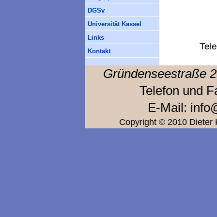
DGSv
Universität Kassel
Links
Tel
Kontakt
Gründensee
straße
2
Telefon und F
E-Mail: inf
Copyright © 2010 Dieter 