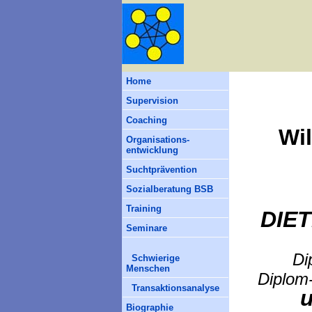
Home
Supervision
Coaching
Wi
Organisations-
entwicklung
Suchtprävention
Sozialberatung BSB
Training
DIE
Seminare
Di
Schwierige
Menschen
Diplom-
Transaktionsanalyse
u
Biographie