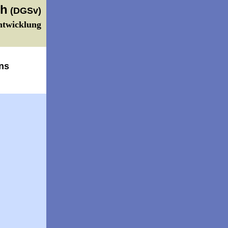
ch
(DGSv)
twicklung
ns