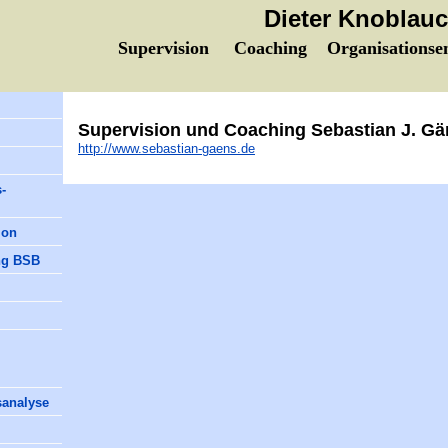
Dieter Knoblau
Supervision Coaching Organisationsen
Supervision und Coaching Sebastian J. Gä
http://www.sebastian-gaens.de
-
ion
ng BSB
analyse