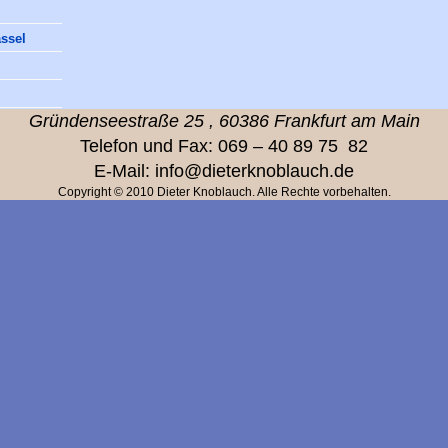
assel
Gründensee
straße
25
,
60386 Frankfurt am Main
Telefon und Fax: 069 – 40 89 75 82
E-Mail: info@dieterknoblauch.de
Copyright © 2010 Dieter Knoblauch. Alle Rechte vorbehalten.