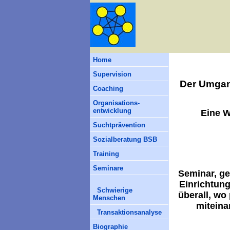
Home
Supervision
Der Umgan
Coaching
Organisations-
entwicklung
Eine W
Suchtprävention
Sozialberatung BSB
Training
Seminare
Seminar, ge
Einrichtung
Schwierige
überall, wo
Menschen
miteina
Transaktionsanalyse
Biographie